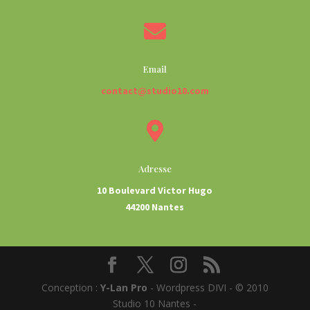

Email
contact@studio10.com

Adresse
10 Boulevard Victor Hugo
44200 Nantes
Conception :
Y-Lan Pro
- Wordpress DIVI - © 2010
Studio 10 Nantes -